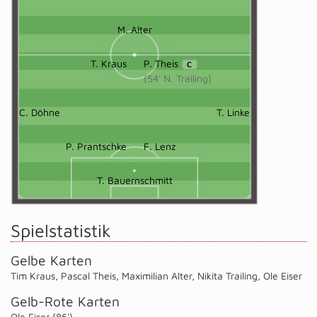
M. Alter
T. Kraus
P. Theis
C
(54' N. Trailing)
C. Döhne
T. Linke
P. Prantschke
F. Lenz
T. Bauernschmitt
Spielstatistik
Gelbe Karten
Tim Kraus
,
Pascal Theis
,
Maximilian Alter
,
Nikita Trailing
,
Ole Eiser
Gelb-Rote Karten
Ole Eiser (86')