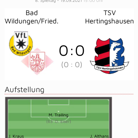
8. Spieltag - 19.09.2021
15:00 Uhr
Bad
TSV
Wildungen/Fried.
Hertingshausen
0
:
0
(0
:
0)
Aufstellung
M. Trailing
(63' O. Eiser)
J. Kraus
J. Althans