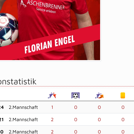
nstatistik
24
2.Mannschaft
1
0
0
0
21
2.Mannschaft
2
0
0
0
20
2.Mannschaft
2
0
0
0