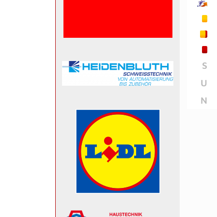
S
U
N