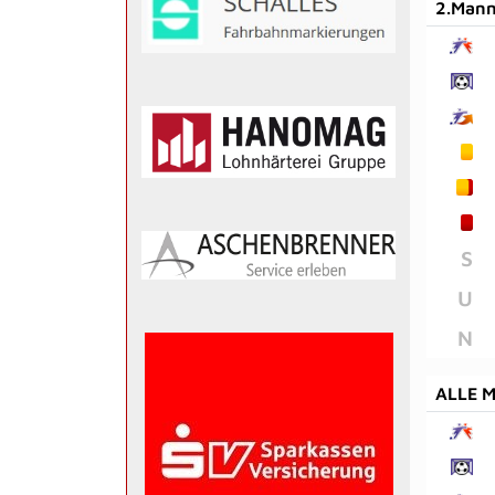
2.Mann
S
U
N
ALLE 