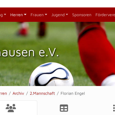
ng
Herren
Frauen
Jugend
Sponsoren
Förderver
hausen e.V.
rren
Archiv
2.Mannschaft
Florian Engel