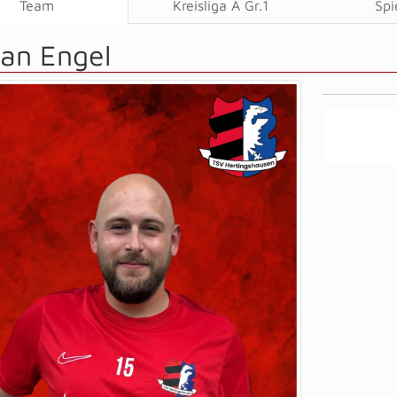
Team
Kreisliga A Gr.1
Spi
ian Engel