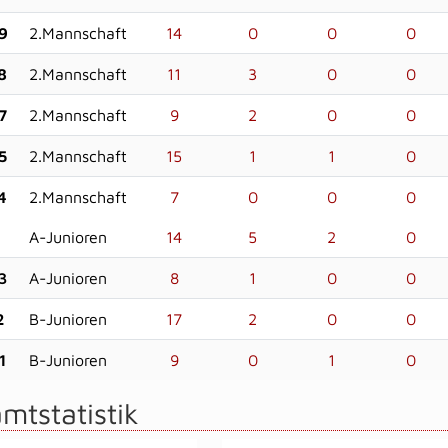
9
2.Mannschaft
14
0
0
0
8
2.Mannschaft
11
3
0
0
7
2.Mannschaft
9
2
0
0
5
2.Mannschaft
15
1
1
0
4
2.Mannschaft
7
0
0
0
A-Junioren
14
5
2
0
3
A-Junioren
8
1
0
0
2
B-Junioren
17
2
0
0
1
B-Junioren
9
0
1
0
mtstatistik