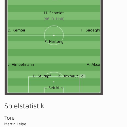
M. Schmidt
(46' D. Hait)
D. Kempa
H. Sadeghi
F. Hartung
J. Himpelmann
A. Aksu
D. Stumpf
R. Dickhaut
C
J. Seichter
Spielstatistik
Tore
Martin Leipe