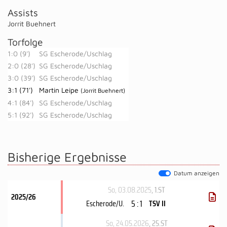
Assists
Jorrit Buehnert
Torfolge
1:0 (9')
SG Escherode/Uschlag
2:0 (28')
SG Escherode/Uschlag
3:0 (39')
SG Escherode/Uschlag
3:1 (71')
Martin Leipe
(Jorrit Buehnert)
4:1 (84')
SG Escherode/Uschlag
5:1 (92')
SG Escherode/Uschlag
Bisherige Ergebnisse
Datum anzeigen
So, 03.08.2025
, 1.ST
2025/26
5 : 1
Escherode/U.
TSV II
So, 24.05.2026
, 25.ST