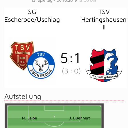
12. Spieltag - 06.10.2019
15:00 Uhr
SG
TSV
Escherode/Uschlag
Hertingshausen
II
5
:
1
(3
:
0)
Aufstellung
M. Leipe
J. Buehnert