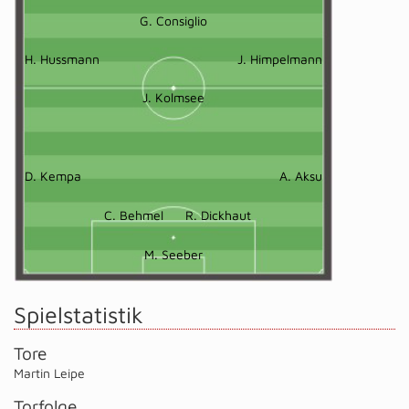
G. Consiglio
H. Hussmann
J. Himpelmann
J. Kolmsee
D. Kempa
A. Aksu
C. Behmel
R. Dickhaut
M. Seeber
Spielstatistik
Tore
Martin Leipe
Torfolge