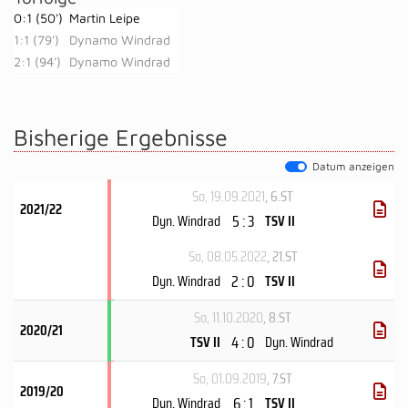
0:1 (50')
Martin Leipe
1:1 (79')
Dynamo Windrad
2:1 (94')
Dynamo Windrad
Bisherige Ergebnisse
Datum anzeigen
So, 19.09.2021
, 6.ST
2021/22
5 : 3
Dyn. Windrad
TSV II
So, 08.05.2022
, 21.ST
2 : 0
Dyn. Windrad
TSV II
So, 11.10.2020
, 8.ST
2020/21
4 : 0
TSV II
Dyn. Windrad
So, 01.09.2019
, 7.ST
2019/20
6 : 1
Dyn. Windrad
TSV II