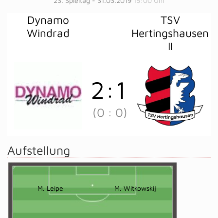
23. Spieltag - 31.03.2019
15:00 Uhr
Dynamo
TSV
Windrad
Hertingshausen
II
2
:
1
(0
:
0)
Aufstellung
M. Leipe
M. Witkowskij