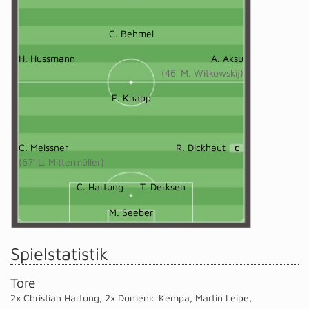
C. Behmel
H. Hussmann
A. Aksu
(46' M. Witkowskij)
F. Knapp
C. Meissner
R. Dickhaut
C
(67' L. Mittermüller)
C. Hartung
T. Derksen
M. Seeber
Spielstatistik
Tore
2x Christian Hartung
,
2x Domenic Kempa
,
Martin Leipe
,