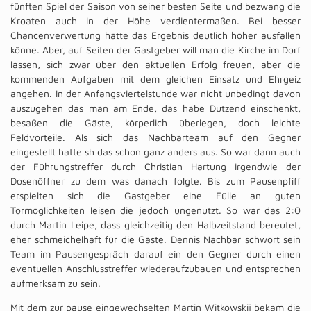
fünften Spiel der Saison von seiner besten Seite und bezwang die
Kroaten auch in der Höhe verdientermaßen. Bei besser
Chancenverwertung hätte das Ergebnis deutlich höher ausfallen
könne. Aber, auf Seiten der Gastgeber will man die Kirche im Dorf
lassen, sich zwar über den aktuellen Erfolg freuen, aber die
kommenden Aufgaben mit dem gleichen Einsatz und Ehrgeiz
angehen. In der Anfangsviertelstunde war nicht unbedingt davon
auszugehen das man am Ende, das habe Dutzend einschenkt,
besaßen die Gäste, körperlich überlegen, doch leichte
Feldvorteile. Als sich das Nachbarteam auf den Gegner
eingestellt hatte sh das schon ganz anders aus. So war dann auch
der Führungstreffer durch Christian Hartung irgendwie der
Dosenöffner zu dem was danach folgte. Bis zum Pausenpfiff
erspielten sich die Gastgeber eine Fülle an guten
Tormöglichkeiten leisen die jedoch ungenutzt. So war das 2:0
durch Martin Leipe, dass gleichzeitig den Halbzeitstand bereutet,
eher schmeichelhaft für die Gäste. Dennis Nachbar schwort sein
Team im Pausengespräch darauf ein den Gegner durch einen
eventuellen Anschlusstreffer wiederaufzubauen und entsprechen
aufmerksam zu sein.
Mit dem zur pause eingewechselten Martin Witkowskij bekam die