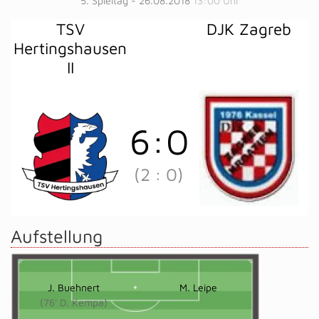
5. Spieltag - 26.08.2018
13:00 Uhr
TSV
DJK Zagreb
Hertingshausen
II
6
:
0
(2
:
0)
Aufstellung
J. Buehnert
M. Leipe
(76' D. Kempa)