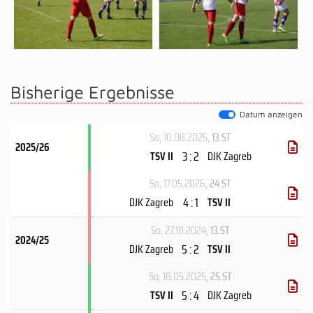
Bisherige Ergebnisse
Datum anzeigen
So, 10.08.2025
, 13.ST
2025/26
3 : 2
TSV II
DJK Zagreb
So, 17.05.2026
, 24.ST
4 : 1
DJK Zagreb
TSV II
So, 27.10.2024
, 13.ST
2024/25
5 : 2
DJK Zagreb
TSV II
So, 18.05.2025
, 25.ST
5 : 4
TSV II
DJK Zagreb