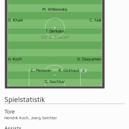
M. Witkowskij
O. Khalil
C. Falk
T. Derksen
(23' D. Zvarun)
H. Koch
D. Osayamen
C. Meissner
R. Dickhaut
C
D. Nachbar
Spielstatistik
Tore
Hendrik Koch
,
Joerg Seichter
Assists