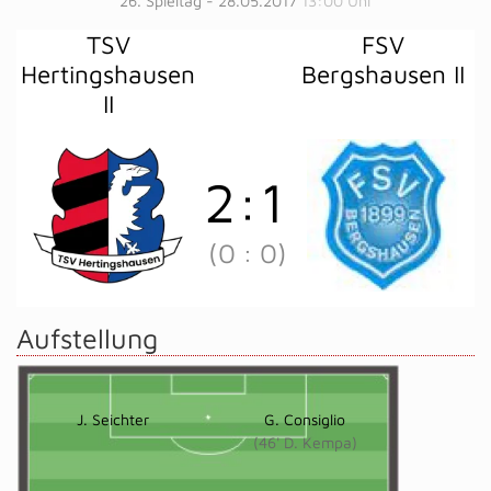
26. Spieltag - 28.05.2017
13:00 Uhr
TSV
FSV
Hertingshausen
Bergshausen II
II
2
:
1
(0
:
0)
Aufstellung
J. Seichter
G. Consiglio
(46' D. Kempa)