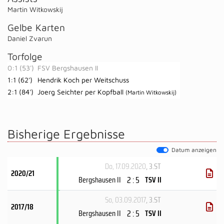
Martin Witkowskij
Gelbe Karten
Daniel Zvarun
Torfolge
0:1 (53')
FSV Bergshausen II
1:1 (62')
Hendrik Koch per Weitschuss
2:1 (84')
Joerg Seichter per Kopfball
(Martin Witkowskij)
Bisherige Ergebnisse
Datum anzeigen
Do, 17.09.2020
, 3.ST
2020/21
2 : 5
Bergshausen II
TSV II
So, 03.09.2017
, 3.ST
2017/18
2 : 5
Bergshausen II
TSV II