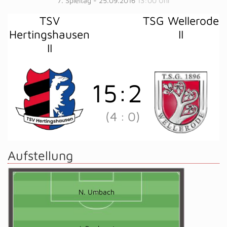
7. Spieltag - 25.09.2016
13:00 Uhr
TSV
TSG Wellerode
Hertingshausen
II
II
15
:
2
(4
:
0)
Aufstellung
N. Umbach