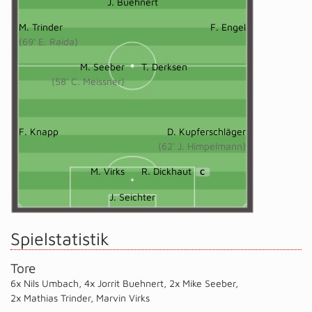
J. Buehnert
M. Trinder
F. Engel
(69' E. Raida)
M. Seeber
T. Derksen
(58' C. Meissner)
F. Knapp
D. Kupferschläger
(62' J. Himpelmann)
M. Virks
R. Dickhaut
C
J. Seichter
Spielstatistik
Tore
6x Nils Umbach
,
4x Jorrit Buehnert
,
2x Mike Seeber
,
2x Mathias Trinder
,
Marvin Virks