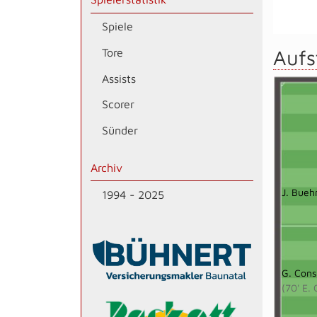
Spiele
Aufs
Tore
Assists
Scorer
Sünder
Archiv
J. Bueh
1994 - 2025
G. Consi
(70' E. 