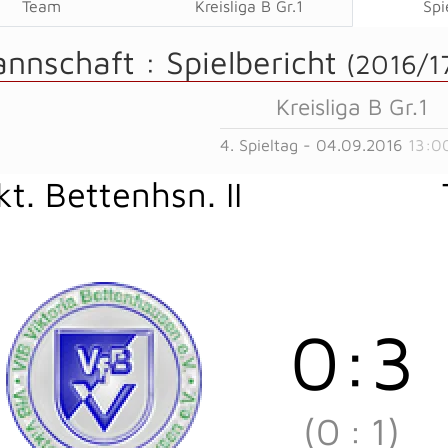
Team
Kreisliga B Gr.1
Spi
annschaft :
Spielbericht
(2016/1
Kreisliga B Gr.1
4. Spieltag - 04.09.2016
13:0
kt. Bettenhsn. II
0
:
3
(0
:
1)