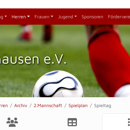
ng
Herren
Frauen
Jugend
Sponsoren
Förderver
hausen e.V.
rren
Archiv
2.Mannschaft
Spielplan
Spieltag