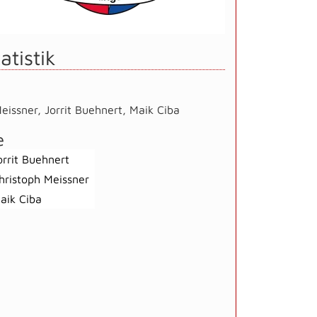
atistik
eissner
,
Jorrit Buehnert
,
Maik Ciba
e
orrit Buehnert
hristoph Meissner
aik Ciba