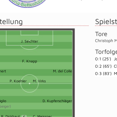
tellung
Spielst
Tore
Christoph M
J. Seichter
Torfolg
0:1 (25')
J
F. Knapp
0:2 (65')
C
nert
M. del Colle
0:3 (83')
M
P. Koehler
M. Virks
glio
D. Kupferschläger
Geiger)
R. Dickhaut
C. Meissner
C