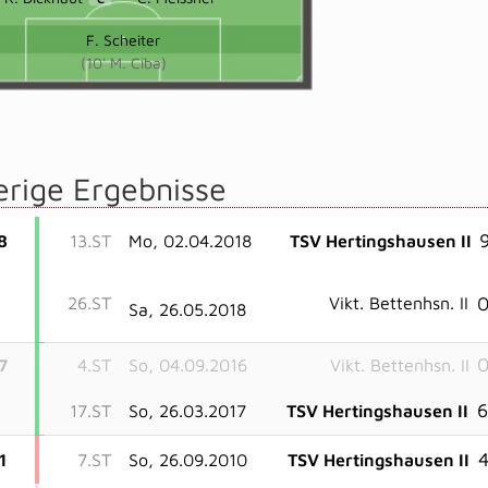
F. Scheiter
(10' M. Ciba)
erige Ergebnisse
9
8
13.ST
Mo, 02.04.2018
TSV Hertingshausen II
0
26.ST
Vikt. Bettenhsn. II
Sa, 26.05.2018
0
7
4.ST
So, 04.09.2016
Vikt. Bettenhsn. II
6
17.ST
So, 26.03.2017
TSV Hertingshausen II
4
1
7.ST
So, 26.09.2010
TSV Hertingshausen II