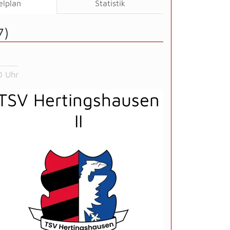
elplan
Statistik
7)
0 Uhr
TSV Hertingshausen
II