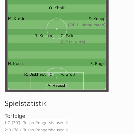
O. Khalil
M. Kresin
F. Knapp
(74' J. Himpelmann)
R. Kesting
C. Falk
(62' M. Virks)
H. Koch
F. Engel
R. Dickhaut
P. Groß
C
A. Rausch
Spielstatistik
Torfolge
1:0 (39')
Tuspo Rengershausen II
2:0 (78')
Tuspo Rengershausen II