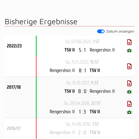
Bisherige Ergebnisse
Datum anzeigen
So, 07.08.2022
, 1.ST
2022/23
5 : 1
TSV II
Rengershsn. II
(
)
So, 13.11.2022
, 15.ST
8 : 1
Rengershsn. II
TSV II
So, 15.10.2017
, 9.ST
2017/18
8 : 0
TSV II
Rengershsn. II
(
)
So, 29.04.2018
, 22.ST
1 : 3
Rengershsn. II
TSV II
(
)
So, 14.08.2016
, 1.ST
2016/17
2 : 0
Rengershsn. II
TSV II