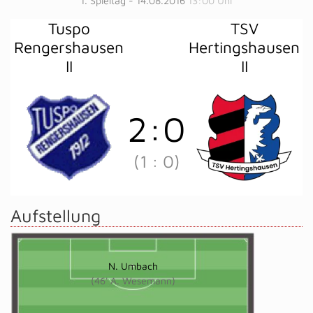
1. Spieltag - 14.08.2016
13:00 Uhr
Tuspo
TSV
Rengershausen
Hertingshausen
II
II
2
:
0
(1
:
0)
Aufstellung
N. Umbach
(46' A. Wesemann)