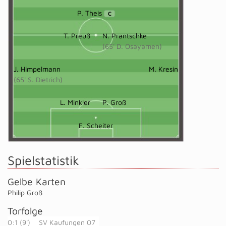
P. Theis
C
T. Preuß
N. Prantschke
(65' D. Osayamen)
J. Himpelmann
M. Kresin
(65' S. Dietrich)
L. Minkler
P. Groß
F. Scheiter
Spielstatistik
Gelbe Karten
Philip Groß
Torfolge
0:1 (9')
SV Kaufungen 07