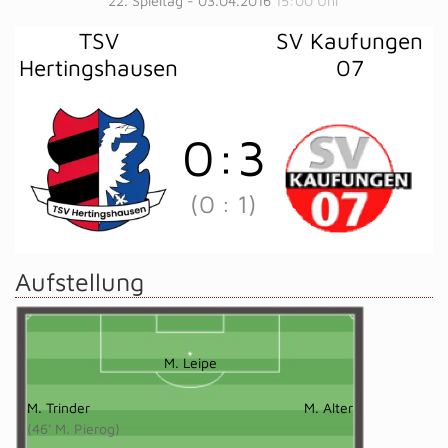
22. Spieltag - 03.04.2016
15:00 Uhr
TSV
SV Kaufungen
Hertingshausen
07
0
:
3
(0
:
1)
Aufstellung
M. Leipe
M. Trinder
M. Alter
(46' M. Pierog)