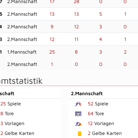
7
2.Mannschaft
17
28
0
0
5
2.Mannschaft
13
13
5
1
4
2.Mannschaft
9
12
3
0
3
2.Mannschaft
12
11
4
1
1
1.Mannschaft
25
8
3
2
2.Mannschaft
1
0
0
0
mtstatistik
schaft
2.Mannschaft
25
Spiele
52
Spiele
8
Tore
64
Tore
3
Vorlagen
12
Vorlagen
2
Gelbe Karten
2
Gelbe Karten