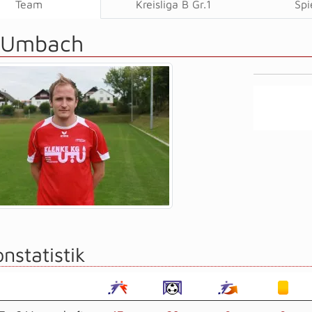
Team
Kreisliga B Gr.1
Spi
s Umbach
nstatistik