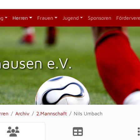
ng
Herren
Frauen
Jugend
Sponsoren
Förderver
hausen e.V.
rren
Archiv
2.Mannschaft
Nils Umbach