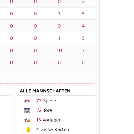
0
0
0
3
0
0
3
5
0
0
0
4
0
0
1
5
0
0
10
7
0
0
0
0
ALLE MANNSCHAFTEN
77
Spiele
72
Tore
15
Vorlagen
4
Gelbe Karten