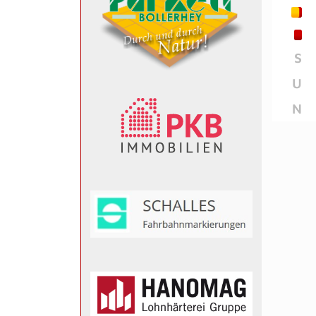
S
U
N