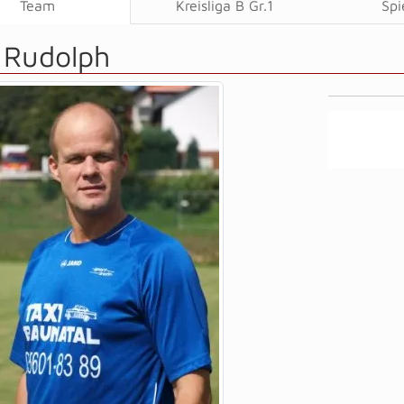
Team
Kreisliga B Gr.1
Spi
 Rudolph