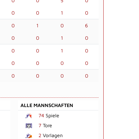
0
0
5
0
0
0
1
0
0
1
0
6
0
0
1
0
0
0
1
0
0
0
0
0
0
0
0
0
ALLE MANNSCHAFTEN
74
Spiele
7
Tore
2
Vorlagen