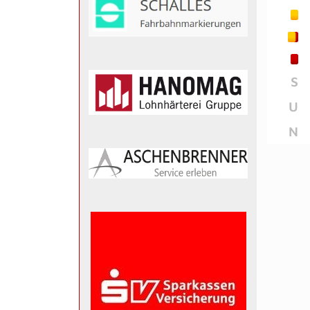
S
U
N