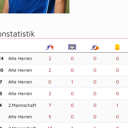
nstatistik
24
Alte Herren
2
0
0
0
20
Alte Herren
2
0
0
0
7
Alte Herren
0
1
0
0
5
Alte Herren
2
0
0
0
4
2.Mannschaft
7
0
0
1
Alte Herren
5
0
0
0