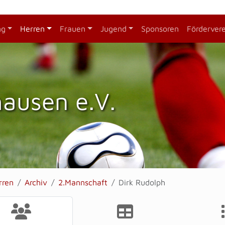
ng
Herren
Frauen
Jugend
Sponsoren
Förderver
hausen e.V.
rren
Archiv
2.Mannschaft
Dirk Rudolph