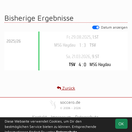
Bisherige Ergebnisse
Datum anzeigen
Fr, 29.08.2025
, 1.ST
2025/26
1 : 3
MSG Haydau
TSV
Sa, 21.03.2026
, 9.ST
4 : 0
TSV
MSG Haydau
Zurück
soccero.de
© 2006 - 2026
Kontakt
Impressum
Datenschutz
Diese Webseite verwendet Cookies, um Dir den
OK
bestmöglichen Service bieten zu können. Entsprechende
Informationen findest Du unter
Datenschutz
.