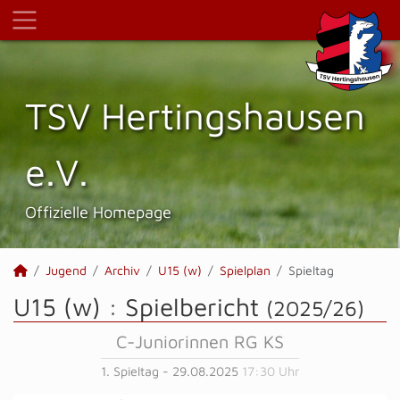
TSV Hertings­hausen
e.V.
Offizielle Homepage
Jugend
Archiv
U15 (w)
Spielplan
Spieltag
U15 (w) :
Spielbericht
(2025/26)
C-Juniorinnen RG KS
1. Spieltag - 29.08.2025
17:30 Uhr