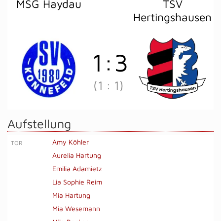
MSG Haydau
TSV
Hertingshausen
1
:
3
(1
:
1)
Aufstellung
Amy Köhler
TOR
Aurelia Hartung
Emilia Adamietz
Lia Sophie Reim
Mia Hartung
Mia Wesemann