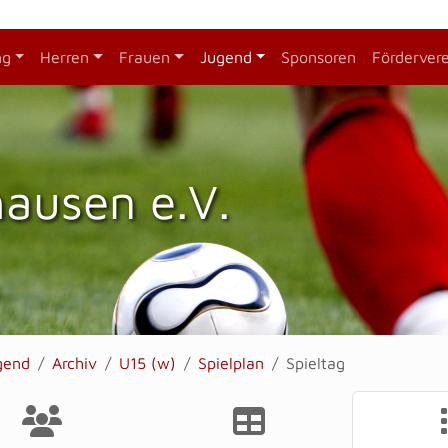
ng
Herren
Frauen
Jugend
Sponsoren
Förderver
hausen e.V.
gend
Archiv
U15 (w)
Spielplan
Spieltag