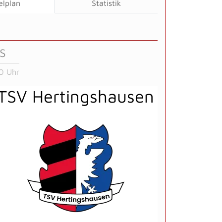
elplan
Statistik
KS
0 Uhr
TSV Hertingshausen