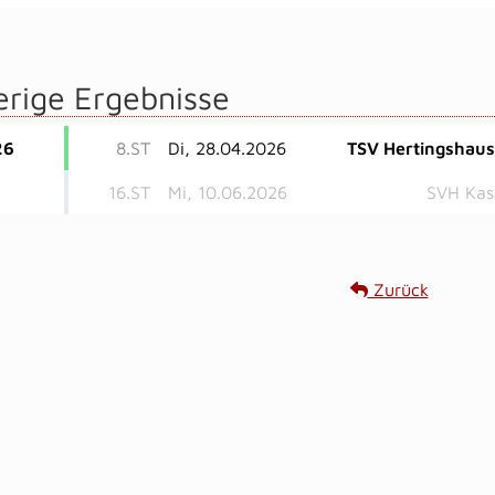
erige Ergebnisse
26
8.ST
Di, 28.04.2026
TSV Hertingshau
16.ST
Mi, 10.06.2026
SVH Kas
Zurück