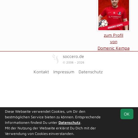
zum Profil
von
Domenic Kempa
soccero.de
© 2006 - 2026
Kontakt
Impressum
Datenschutz
Diese Webseite verwendet Cookies, um Dir den
OK
bestmöglichen Service bieten zu können. Entsprechende
Informationen findest Du unter
Datenschutz
.
Mit der Nutzung der Webseite erklärst Du Dich mit der
Verwendung von Cookies einverstanden.