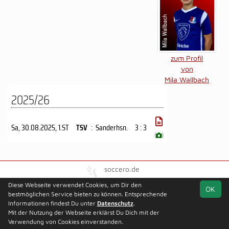
zum Profil
von
Mila Wallbach
2025/26
Sa, 30.08.2025
, 1.ST
TSV
:
Sanderhsn.
3 : 3
(
)
soccero.de
© 2006 - 2026
Diese Webseite verwendet Cookies, um Dir den
OK
bestmöglichen Service bieten zu können. Entsprechende
Kontakt
Impressum
Datenschutz
Informationen findest Du unter
Datenschutz
.
Mit der Nutzung der Webseite erklärst Du Dich mit der
Verwendung von Cookies einverstanden.