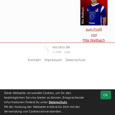
zum Profil
von
Mila Wallbach
soccero.de
© 2006 - 2026
Kontakt
Impressum
Datenschutz
Diese Webseite verwendet Cookies, um Dir den
OK
bestmöglichen Service bieten zu können. Entsprechende
Informationen findest Du unter
Datenschutz
.
Mit der Nutzung der Webseite erklärst Du Dich mit der
Verwendung von Cookies einverstanden.