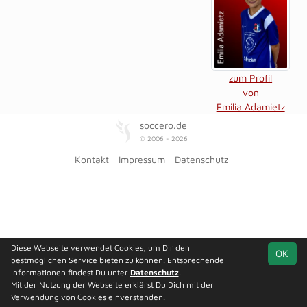
zum Profil
von
Emilia Adamietz
soccero.de
© 2006 - 2026
Kontakt
Impressum
Datenschutz
Diese Webseite verwendet Cookies, um Dir den
OK
bestmöglichen Service bieten zu können. Entsprechende
Informationen findest Du unter
Datenschutz
.
Mit der Nutzung der Webseite erklärst Du Dich mit der
Verwendung von Cookies einverstanden.