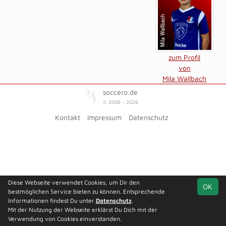
zum Profil
von
Mila Wallbach
soccero.de
© 2006 - 2026
Kontakt
Impressum
Datenschutz
Diese Webseite verwendet Cookies, um Dir den
OK
bestmöglichen Service bieten zu können. Entsprechende
Informationen findest Du unter
Datenschutz
.
Mit der Nutzung der Webseite erklärst Du Dich mit der
Verwendung von Cookies einverstanden.