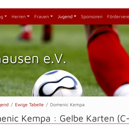
ng
Herren
Frauen
Jugend
Sponsoren
Förderver
hausen e.V.
gend
Ewige Tabelle
Domenic Kempa
enic Kempa : Gelbe Karten (C-