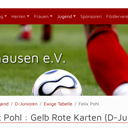
ng
Herren
Frauen
Jugend
Sponsoren
Förderver
hausen e.V.
gend
D-Junioren
Ewige Tabelle
Felix Pohl
x Pohl : Gelb Rote Karten (D-Ju