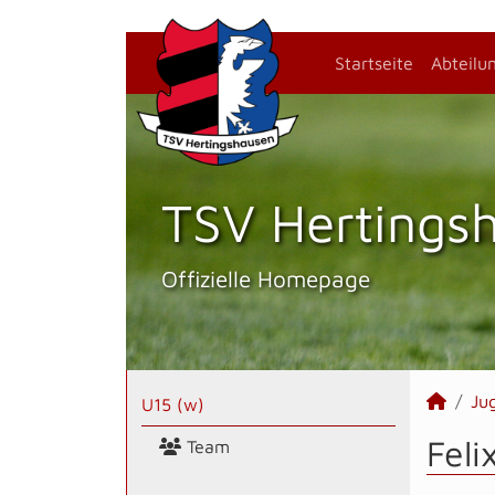
Startseite
Abteilu
TSV Hertings­
Offizielle Homepage
Ju
U15 (w)
Feli
Team