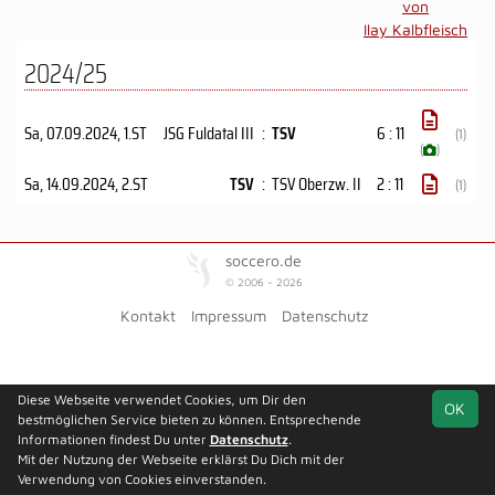
von
Ilay Kalbfleisch
2024/25
Sa, 07.09.2024
, 1.ST
JSG Fuldatal III
:
TSV
6 : 11
(1)
(
)
Sa, 14.09.2024
, 2.ST
TSV
:
TSV Oberzw. II
2 : 11
(1)
soccero.de
© 2006 - 2026
Kontakt
Impressum
Datenschutz
Diese Webseite verwendet Cookies, um Dir den
OK
bestmöglichen Service bieten zu können. Entsprechende
Informationen findest Du unter
Datenschutz
.
Mit der Nutzung der Webseite erklärst Du Dich mit der
Verwendung von Cookies einverstanden.