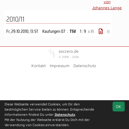
von
Johannes Lange
2010/11
Fr, 29.10.2010
, 13.ST
Kaufungen 07
:
TSV
1 : 9
a.W.
(1)
soccero.de
© 2006 - 2026
Kontakt
Impressum
Datenschutz
Diese Webseite verwendet Cookies, um Dir den
OK
bestmöglichen Service bieten zu können. Entsprechende
Informationen findest Du unter
Datenschutz
.
Mit der Nutzung der Webseite erklärst Du Dich mit der
Verwendung von Cookies einverstanden.