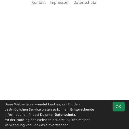
Kontakt
Impressum
Datenschutz
Diese Webseite verwendet Cookies, um Dir den
OK
bestmöglichen Service bieten zu können. Entsprechende
Informationen findest Du unter
Datenschutz
.
Mit der Nutzung der Webseite erklärst Du Dich mit der
Team
F-Junioren Gr. 2
Verwendung von Cookies einverstanden.