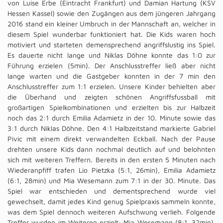
von Luise Erbe (Eintracht Frankfurt) und Damian Hartung (KSV
Hessen Kassel) sowie den Zugängen aus dem jüngeren Jahrgang
2016 stand ein kleiner Umbruch in der Mannschaft an, welcher in
diesem Spiel wunderbar funktioniert hat. Die Kids waren hoch
motiviert und starteten demensprechend angriffslustig ins Spiel.
Es dauerte nicht lange und Niklas Döhne konnte das 1:0 zur
Führung erzielen (5min). Der Anschlusstreffer ließ aber nicht
lange warten und die Gastgeber konnten in der 7 min den
Anschlusstreffer zum 1:1 erzielen. Unsere Kinder behielten aber
die Überhand und zeigten schönen Angriffsfussball mit
großartigen Spielkombinationen und erzielten bis zur Halbzeit
noch das 2:1 durch Emilia Adamietz in der 10. Minute sowie das
3:1 durch Niklas Döhne. Den 4:1 Halbzeitstand markierte Gabriel
Pivic mit einem direkt verwandelten Eckball. Nach der Pause
drehten unsere Kids dann nochmal deutlich auf und belohnten
sich mit weiteren Treffern. Bereits in den ersten 5 Minuten nach
Wiederanpfiff trafen Lio Pietzka (5:1, 26min), Emilia Adamietz
(6:1, 28min) und Mia Wesemann zum 7:1 in der 30. Minute. Das
Spiel war entschieden und dementsprechend wurde viel
gewechselt, damit jedes Kind genug Spielpraxis sammeln konnte,
was dem Spiel dennoch weiteren Aufschwung verlieh. Folgende
Treffer wurden im Weiteren erzielt: Mia Wesemann (8:1, 32min),