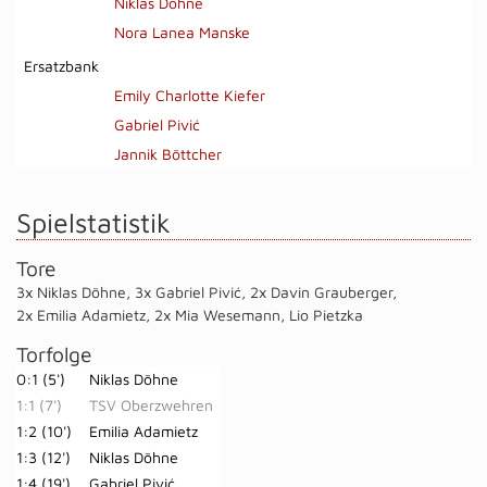
Niklas Döhne
Nora Lanea Manske
Ersatzbank
Emily Charlotte Kiefer
Gabriel Pivić
Jannik Böttcher
Spielstatistik
Tore
3x Niklas Döhne
,
3x Gabriel Pivić
,
2x Davin Grauberger
,
2x Emilia Adamietz
,
2x Mia Wesemann
,
Lio Pietzka
Torfolge
0:1 (5')
Niklas Döhne
1:1 (7')
TSV Oberzwehren
1:2 (10')
Emilia Adamietz
1:3 (12')
Niklas Döhne
1:4 (19')
Gabriel Pivić