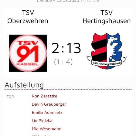
1.Runde - 25.08.2025
17:30 Uhr
TSV
TSV
Oberzwehren
Hertingshausen
2
:
13
(1
:
4)
Aufstellung
Ron Zeretzke
TOR
Davin Grauberger
Emilia Adamietz
Lio Pietzka
Mia Wesemann