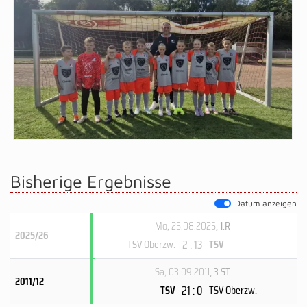
Bisherige Ergebnisse
Datum anzeigen
Mo, 25.08.2025
, 1.R
2025/26
2 : 13
TSV Oberzw.
TSV
Sa, 03.09.2011
, 3.ST
2011/12
21 : 0
TSV
TSV Oberzw.