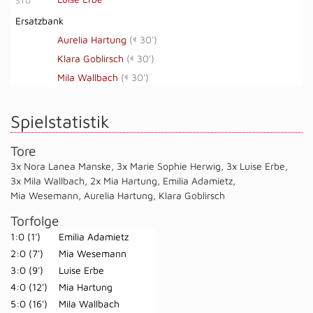
STU
Ersatzbank
Aurelia Hartung
(
30')
Klara Goblirsch
(
30')
Mila Wallbach
(
30')
Spielstatistik
Tore
3x Nora Lanea Manske
,
3x Marie Sophie Herwig
,
3x Luise Erbe
,
3x Mila Wallbach
,
2x Mia Hartung
,
Emilia Adamietz
,
Mia Wesemann
,
Aurelia Hartung
,
Klara Goblirsch
Torfolge
1:0 (1')
Emilia Adamietz
2:0 (7')
Mia Wesemann
3:0 (9')
Luise Erbe
4:0 (12')
Mia Hartung
5:0 (16')
Mila Wallbach