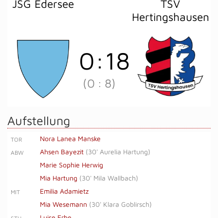
JSG Edersee
TSV
Hertingshausen
0
:
18
(0
:
8)
Aufstellung
Nora Lanea Manske
TOR
Ahsen Bayezit
(
30' Aurelia Hartung
)
ABW
Marie Sophie Herwig
Mia Hartung
(
30' Mila Wallbach
)
Emilia Adamietz
MIT
Mia Wesemann
(
30' Klara Goblirsch
)
Luise Erbe