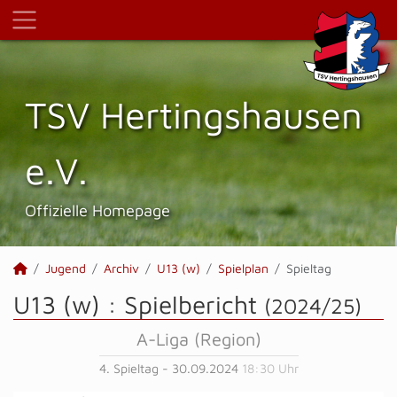
TSV Hertings­hausen
e.V.
Offizielle Homepage
Jugend
Archiv
U13 (w)
Spielplan
Spieltag
U13 (w) :
Spielbericht
(2024/25)
A-Liga (Region)
4. Spieltag - 30.09.2024
18:30 Uhr