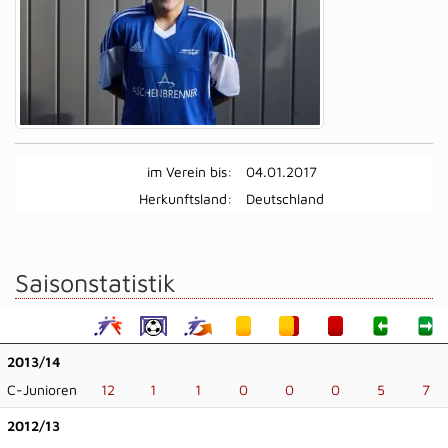
im Verein bis:
04.01.2017
Herkunftsland:
Deutschland
Saisonstatistik
2013/14
C-Junioren
12
1
1
0
0
0
5
7
2012/13