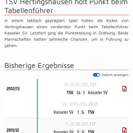
TSV Hertingshausen holt Punkt beim
Tabellenführer
In einem taktisch geprägten Spiel holten die Kicker von
Hertingshausen einen verdienten Punkt beim Tabellenführer
Kasseler SV. Letztlich ging die Punkteteilung in Ordnung. Beide
Mannschaften hatten zahlreiche Chancen, um in Führung zu
gehen.
Bisherige Ergebnisse
Datum anzeigen
Di, 25.09.2012
, 7.ST
2012/13
14 : 1
TSV
Kasseler SV
Di, 30.04.2013
, 20.ST
1 : 6
Kasseler SV
TSV
Fr, 26.08.2011
, 1.ST
2011/12
2 : 6
Kasseler SV
TSV