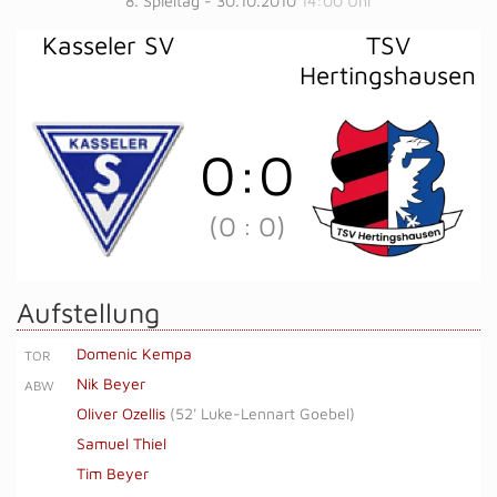
8. Spieltag - 30.10.2010
14:00 Uhr
Kasseler SV
TSV
Hertingshausen
0
:
0
(0
:
0)
Aufstellung
Domenic Kempa
TOR
Nik Beyer
ABW
Oliver Ozellis
(
52' Luke-Lennart Goebel
)
Samuel Thiel
Tim Beyer