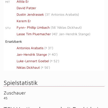
Attila Er
MIT
David Patzer
Dustin Jendrassek
(
31' Antonios Arabatis
)
Kerem Er
Fynn- Phillip Umbach
(
56' Niklas Dickhaut
)
STU
Lasse Tim Pluemacher
(
40' Jan-Hendrik Stange
)
Ersatzbank
Antonios Arabatis
(
31')
Jan-Hendrik Stange
(
40')
Luke-Lennart Goebel
(
52')
Niklas Dickhaut
(
56')
Spielstatistik
Zuschauer
45