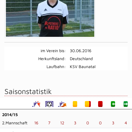
im Verein bis:
30.06.2016
Herkunftsland:
Deutschland
Laufbahn:
KSV Baunatal
Saisonstatistik
2014/15
2.Mannschaft
16
7
12
3
0
0
3
4