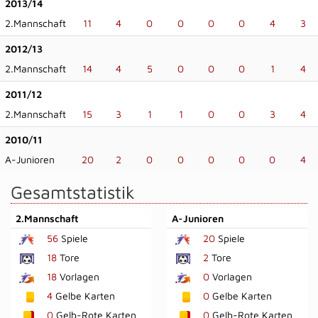
2013/14
2.Mannschaft
11
4
0
0
0
0
4
3
2012/13
2.Mannschaft
14
4
5
0
0
0
1
4
2011/12
2.Mannschaft
15
3
1
1
0
0
3
4
2010/11
A-Junioren
20
2
0
0
0
0
0
4
Gesamtstatistik
2.Mannschaft
A-Junioren
56
Spiele
20
Spiele
18
Tore
2
Tore
18
Vorlagen
0
Vorlagen
4
Gelbe Karten
0
Gelbe Karten
0
Gelb-Rote Karten
0
Gelb-Rote Karten