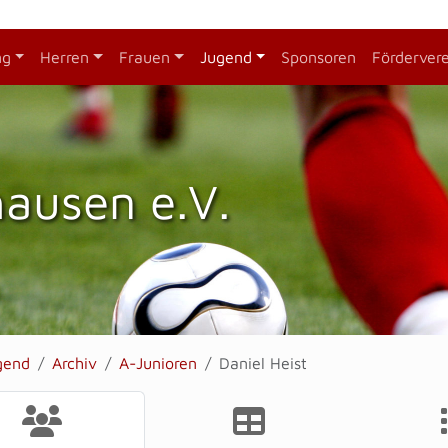
ng
Herren
Frauen
Jugend
Sponsoren
Förderver
hausen e.V.
gend
Archiv
A-Junioren
Daniel Heist