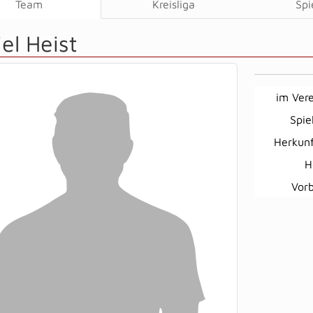
Team
Kreisliga
Spi
el Heist
im Vere
Spie
Herkunf
H
Vorb