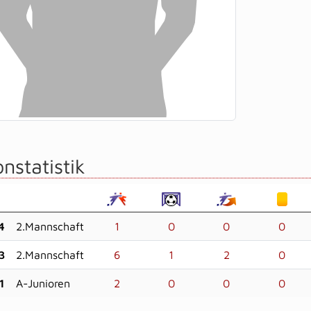
nstatistik
4
2.Mannschaft
1
0
0
0
3
2.Mannschaft
6
1
2
0
1
A-Junioren
2
0
0
0