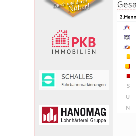
Gesa
2.Mann
S
U
N